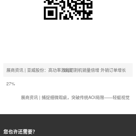
展商资讯 | 亚威股份：高功率激光切割机销量倍增 外销订单增长
返回
27%
展商资讯 | 捕捉细微瑕疵，突破传统AOI局限——轻蜓视觉
您也许还需要？