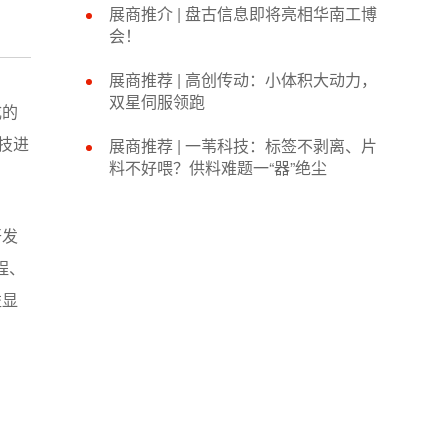
展商推介 |​ 盘古信息即将亮相华南工博
会！
展商推荐 | 高创传动：小体积大动力，
双星伺服领跑
成的
技进
展商推荐 | 一苇科技：标签不剥离、片
料不好喂？供料难题一“器”绝尘
开发
程、
益显