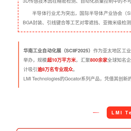
3D传感技术因在精密检测、自动化质量控制中的不可
半导体行业尤为突出，国际半导体产业协会（SE
BGA封装
、引线键合等工艺对零遮挡、亚微米级检
华南
工业自动化展
（SCIIF2025）
作为亚太地区工业
举办，规模
超10万平方米
，汇聚
800余家
全球知名
计吸引
逾8万名专业观众
。
LMI Technologies的Gocator系列产品
LMI T