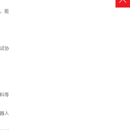
，能
。
尝试协
料等
器人