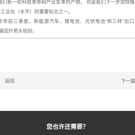
我们新一轮科技革命和产业变革的产物， 也是我们下一步加快推
型工业化（水平）的重要标志之一。
年前三季度，新能源汽车、锂电池、光伏电池“新三样”出口
发展回升势头较好。
返回
下一
您也许还需要？