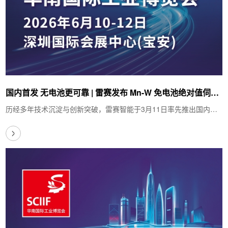
国内首发 无电池更可靠 | 雷赛发布 Mn-W 免电池绝对值伺服
电机
历经多年技术沉淀与创新突破，雷赛智能于3月11日率先推出国内首
款 Mn-W 系列免电池绝对值伺服电机。该产品…