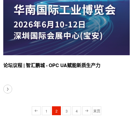
论坛议程 | 智汇鹏城 - OPC UA赋能新质生产力
1
2
3
4
末页