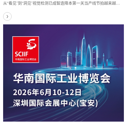
遁形
从“看见”到“洞见”视觉检测已成智造降本第一关当产线节拍越来越
快、精度要求从“丝”级迈向“微米”级，…