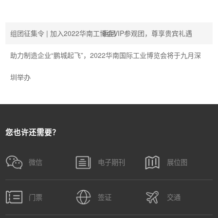
组团征集令 | 加入2022华南工博会VIP参观团，尊享贵宾礼遇
返回
助力制造企业“鹏城起飞”，2022华南国际工业博览会将于九月深
圳举办
您也许还需要？
微信
电子期刊
展位图
门票
签证
交通