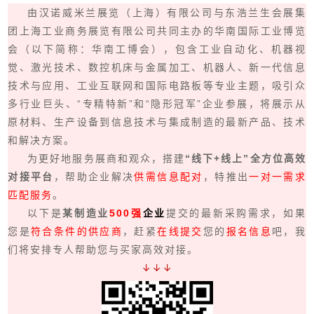
由汉诺威米兰展览（上海）有限公司与东浩兰生会展集
团上海工业商务展览有限公司共同主办的华南国际工业博览
会（以下简称：华南工博会），包含工业自动化、机器视
觉、激光技术、数控机床与金属加工、机器人、新一代信息
技术与应用、工业互联网和国际电路板等专业主题，吸引众
多行业巨头、“专精特新”和“隐形冠军”企业参展，将展示从
原材料、生产设备到信息技术与集成制造的最新产品、技术
和解决方案。
为更好地服务展商和观众，搭建
“线下+线上”全方位高效
对接平台
，帮助企业解决
供需信息配对
，特推出
一对一需求
匹配服务
。
以下是
某制造业
500强
企业
提交的最新采购需求，如果
您是
符合条件的供应商
，赶紧
在线提交
您的
报名信息
吧，我
们将安排专人帮助您与买家高效对接。
↓↓↓