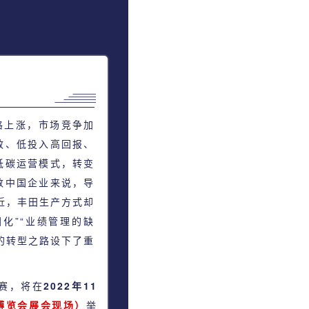
格上涨，市场竞争加
效、低投入高回报、
低碳运营模式，转变
数中国企业来说，导
近，丰田生产方式却
固化”“业绩管理的缺
业的转型之路设下了重
分赛，将在
2022年11
博览会展会现场）
举