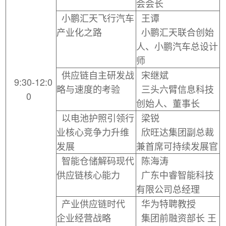
会会长
小鹏汇天飞行汽车
王谭
产业化之路
小鹏汇天联合创始
人、小鹏汽车总设计
师
供应链自主研发战
宋继斌
9:30-12:0
略与速度的考验
三头六臂信息科技
0
创始人、董事长
以电池护照引领行
梁锐
业核心竞争力升维
欣旺达集团副总裁
发展
兼首席可持续发展官
智能仓储解码现代
陈海涛
供应链核心能力
广东中睿智能科技
有限公司总经理
产业供应链时代
华为特聘教授
企业经营战略
集团前融资部长 王