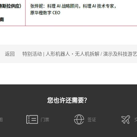
返回
特别活动 | 人形机器人・无人机拆解 / 演示及科技游
您也许还需要？
图
门票
签证