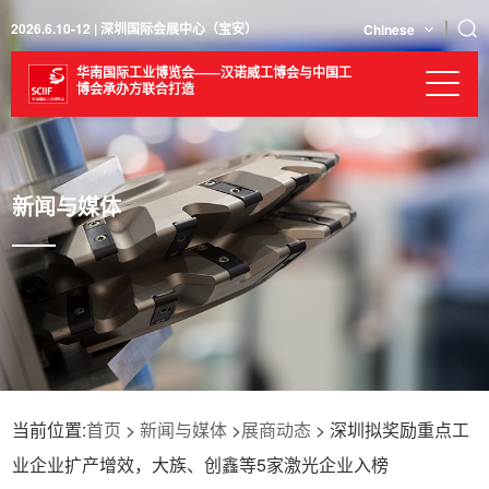
2026.6.10-12 | 深圳国际会展中心（宝安）
Chinese
华南国际工业博览会——汉诺威工博会与中国工
博会承办方联合打造
新闻与媒体
当前位置:
首页
>
新闻与媒体
>
展商动态
> 深圳拟奖励重点工
业企业扩产增效，大族、创鑫等5家激光企业入榜