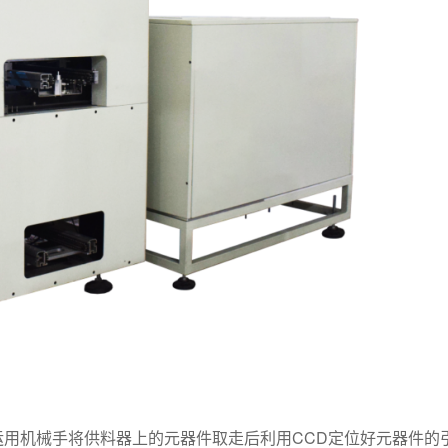
运用机械手将供料器上的元器件取走后利用CCD定位好元器件的