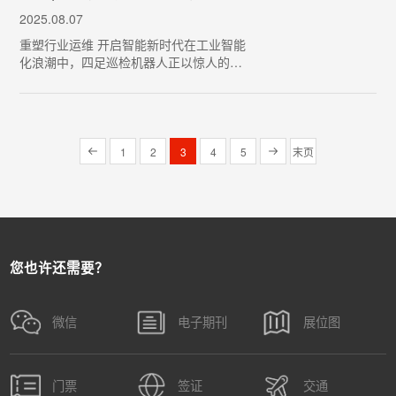
时有抬头，但全球制造…
2025.08.07
重塑行业运维 开启智能新时代在工业智能
化浪潮中，四足巡检机器人正以惊人的速
度重塑行业运维模式。它凭借仿生机动
性、智能感知以及自主决策等核心优势，
在电力、安防等领域掀起一场效率革命，
成为企业降本增效的“智…
1
2
3
4
5
末页
您也许还需要？
微信
电子期刊
展位图
门票
签证
交通