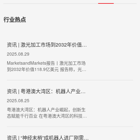
行业热点
资讯 | 激光加工市场到2032年价值118.9亿美元
2025.08.29
MarketsandMarkets报告丨激光加工市场
到2032年价值118.9亿美元 报告称，光纤
激光器有望主导激光加工市场。与传统
CO2或固体激光器相比，它们效率更高、
体积更小、灵活性更强，因此其应用范围
​资讯 | 粤港澳大湾区：机器人产业崛起，创新生态赋能千行百业
远超金属激光切割…
2025.08.25
粤港澳大湾区：机器人产业崛起，创新生
态赋能千行百业 在粤港澳大湾区的科技创
新舞台上，人形机器人PM01正以其灵动的
身姿吸引着无数目光。在深圳的展厅中，
它大步流星，舞步轻快，与观众互动频
资讯 |​ “神经末梢”成机器人进厂刚需，六维力传感器走至量产前夜