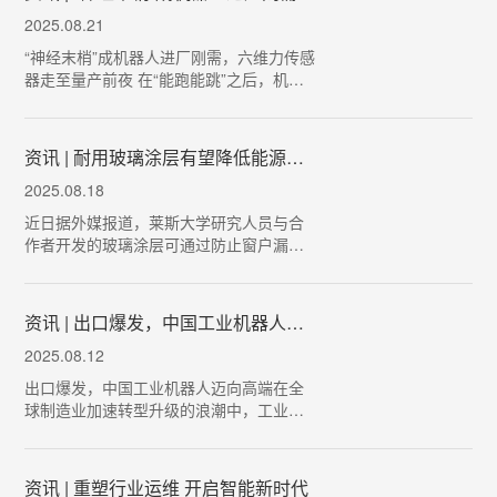
繁，展现着人工…
2025.08.21
“神经末梢”成机器人进厂刚需，六维力传感
器走至量产前夜 在“能跑能跳”之后，机器
人正逐渐走下舞台、走进工厂。随着机器
人搬运、质检、上下料等落地场景日益复
杂，力觉与触觉传感器正成为人形机器人
资讯 | 耐用玻璃涂层有望降低能源成本
完成高精…
2025.08.18
近日据外媒报道，莱斯大学研究人员与合
作者开发的玻璃涂层可通过防止窗户漏热
帮助降低能源消耗，在寒冷季节尤其有
效。这种由碳原子编织进氮化硼晶格构成
的透明薄膜材料，能形成反射热量、耐刮
资讯 | 出口爆发，中国工业机器人迈向高端
擦且不受潮湿、紫外线和…
2025.08.12
出口爆发，中国工业机器人迈向高端在全
球制造业加速转型升级的浪潮中，工业机
器人作为提升生产效率、优化制造流程的
重要力量，市场需求持续攀升。虽然，当
下国际经贸形势复杂多变，贸易保护主义
资讯 | 重塑行业运维 开启智能新时代