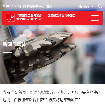
2026.6.10-12 | 深圳国际会展中心（宝安）
Chinese
华南国际工业博览会——汉诺威工博会与中国工
博会承办方联合打造
新闻与媒体
当前位置:
首页
>
新闻与媒体
>
行业热点
> ​面板巨头突陷停产
危机！面板加速涨价 国产面板又将迎来新风口？