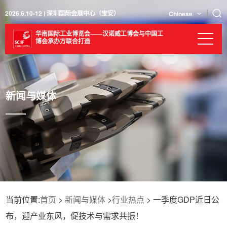
2026.6.10-12 | 深圳国际会展中心（宝安）
Chinese
华南国际工业博览会——汉诺威工博会与中国工
博会承办方联合打造
新闻与媒体
当前位置:
首页
>
新闻与媒体
>
行业热点
> 一季度GDP近日公
布，迎产业东风，促技术与需求共振！