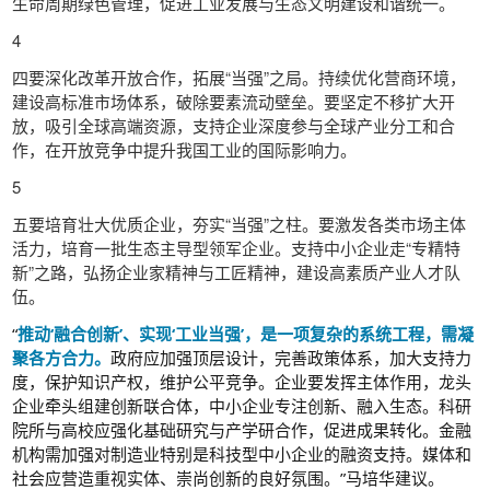
生命周期绿色管理，促进工业发展与生态文明建设和谐统一。
4
四要深化改革开放合作，拓展“当强”之局。持续优化营商环境，
建设高标准市场体系，破除要素流动壁垒。要坚定不移扩大开
放，吸引全球高端资源，支持企业深度参与全球产业分工和合
作，在开放竞争中提升我国工业的国际影响力。
5
五要培育壮大优质企业，夯实“当强”之柱。要激发各类市场主体
活力，培育一批生态主导型领军企业。支持中小企业走“专精特
新”之路，弘扬企业家精神与工匠精神，建设高素质产业人才队
伍。
“
推动‘融合创新’、实现‘工业当强’，是一项复杂的系统工程，需凝
聚各方合力。
政府应加强顶层设计，完善政策体系，加大支持力
度，保护知识产权，维护公平竞争。企业要发挥主体作用，龙头
企业牵头组建创新联合体，中小企业专注创新、融入生态。科研
院所与高校应强化基础研究与产学研合作，促进成果转化。金融
机构需加强对制造业特别是科技型中小企业的融资支持。媒体和
社会应营造重视实体、崇尚创新的良好氛围。”马培华建议。