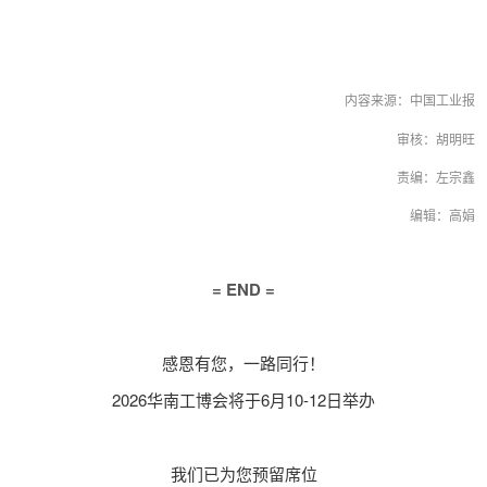
内容来源：中国工业报
审核：胡明旺
责编：左宗鑫
编辑：高娟
= END =
感恩有您，一路同行！
2026华南工博会将于6月10-12日举办
我们已为您预留席位