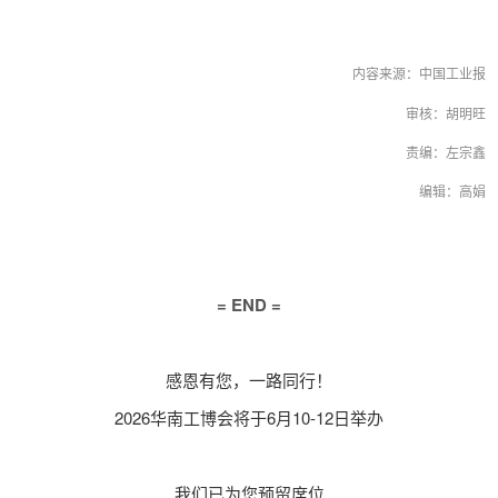
内容来源：中国工业报
审核：胡明旺
责编：左宗鑫
编辑：高娟
= END =
感恩有您，一路同行！
2026华南工博会将于6月10-12日举办
我们已为您预留席位