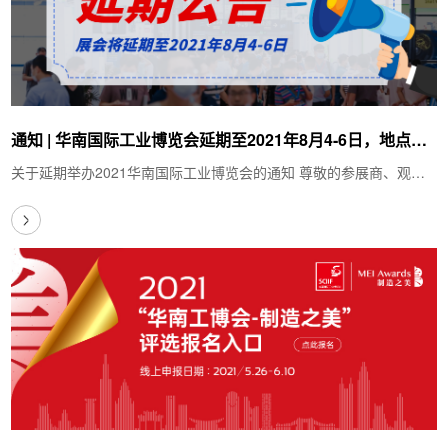
通知 | 华南国际工业博览会延期至2021年8月4-6日，地点不
变
关于延期举办2021华南国际工业博览会的通知 尊敬的参展商、观众
及合作伙伴：鉴于“5·21”广东疫情扩散…