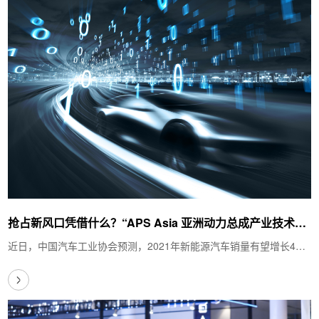
抢占新风口凭借什么？“APS Asia 亚洲动力总成产业技术大
会” 将给你答案！
近日，中国汽车工业协会预测，2021年新能源汽车销量有望增长40%
以上，达180万辆。从当前新能源汽车发展态势…