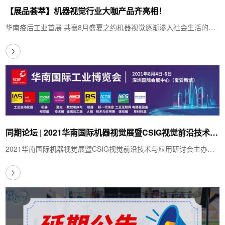
【展品荟萃】机器视觉行业大咖产品齐亮相！
华南疫后工业首展 共襄8月盛夏之约机器视觉逐渐渗入社会生活的方
方面面。在人脸识别、图片识别、视频监控、…
同期论坛 | 2021华南国际机器视觉展暨CSIG视觉前沿技术与
应用研讨会
2021华南国际机器视觉展暨CSIG视觉前沿技术与应用研讨会主办单
位：中国图象图形学学会(CSIG)汉诺威…