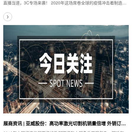
直播当道，3C专场来袭！ 2020年这场席卷全球的疫情冲击着制造业
的同时，也加速了企业对工业自动化和智…
展商资讯 | 亚威股份：高功率激光切割机销量倍增 外销订单
增长27%