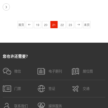
展，也阻碍了激光企业的前进脚步。工厂不能按…
首页
19
20
21
22
23
末页
您也许还需要？
微信
电子期刊
展位图
门票
签证
交通
联系我们
媒体服务